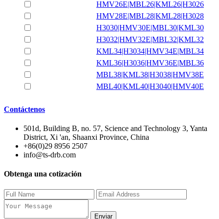
HMV26E|MBL26|KML26|H3026
HMV28E|MBL28|KML28|H3028
H3030|HMV30E|MBL30|KML30
H3032|HMV32E|MBL32|KML32
KML34|H3034|HMV34E|MBL34
KML36|H3036|HMV36E|MBL36
MBL38|KML38|H3038|HMV38E
MBL40|KML40|H3040|HMV40E
Contáctenos
501d, Building B, no. 57, Science and Technology 3, Yanta
District, Xi 'an, Shaanxi Province, China
+86(0)29 8956 2507
info@ts-drb.com
Obtenga una cotización
Enviar