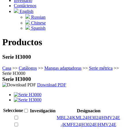
Inventario
Contáctenos
English
Russian
Chinese
Spanish
Productos
Serie H3000
Casa
>>
Catálogos
>>
Mangas adaptadoras
>>
Serie métrica
>>
Serie H3000
Serie H3000
Download PDF
Seleccione
Investigación
Designacion
MBL24|KML24|H3024|HMV24E
-|KMFE24|H3024E|HMV24E