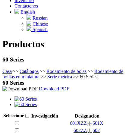
Inventario
Contáctenos
English
Russian
Chinese
Spanish
Productos
60 Series
Casa
>>
Catálogos
>>
Rodamiento de bolas
>>
Rodamiento de
bolitas en miniatura
>>
Serie métrica
>>
60 Series
60 Series
Download PDF
Seleccione
Investigación
Designacion
601XZZ|-|-|601X
602ZZ|-|-|602