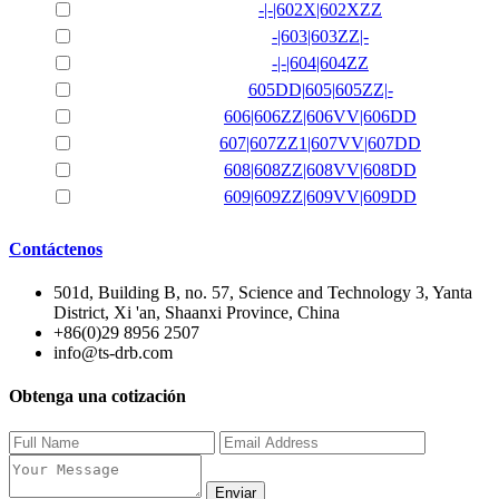
-|-|602X|602XZZ
-|603|603ZZ|-
-|-|604|604ZZ
605DD|605|605ZZ|-
606|606ZZ|606VV|606DD
607|607ZZ1|607VV|607DD
608|608ZZ|608VV|608DD
609|609ZZ|609VV|609DD
Contáctenos
501d, Building B, no. 57, Science and Technology 3, Yanta
District, Xi 'an, Shaanxi Province, China
+86(0)29 8956 2507
info@ts-drb.com
Obtenga una cotización
Enviar