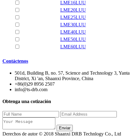
LME16LUU
LME20LUU
LME25LUU
LME30LUU
LME40LUU
LME50LUU
LME60LUU
Contáctenos
501d, Building B, no. 57, Science and Technology 3, Yanta
District, Xi 'an, Shaanxi Province, China
+86(0)29 8956 2507
info@ts-drb.com
Obtenga una cotización
Enviar
Derechos de autor © 2018 Shaanxi DRB Technlogy Co., Ltd