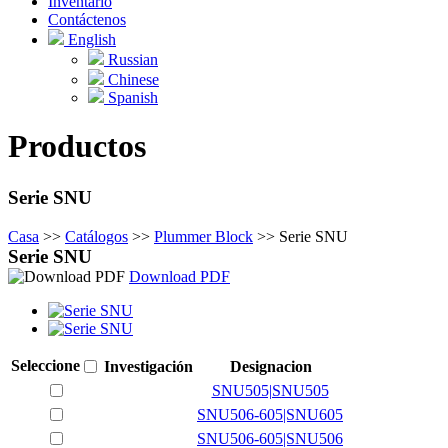
Inventario
Contáctenos
English
Russian
Chinese
Spanish
Productos
Serie SNU
Casa
>>
Catálogos
>>
Plummer Block
>>
Serie SNU
Serie SNU
Download PDF
Seleccione
Investigación
Designacion
SNU505|SNU505
SNU506-605|SNU605
SNU506-605|SNU506