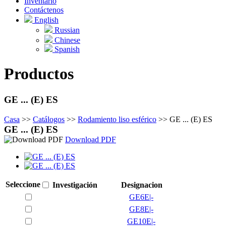
Inventario
Contáctenos
English
Russian
Chinese
Spanish
Productos
GE ... (E) ES
Casa
>>
Catálogos
>>
Rodamiento liso esférico
>>
GE ... (E) ES
GE ... (E) ES
Download PDF
Seleccione
Investigación
Designacion
GE6E|-
GE8E|-
GE10E|-