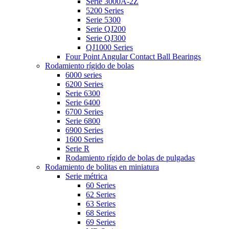
Serie 3000A-2Z
5200 Series
Serie 5300
Serie QJ200
Serie QJ300
QJ1000 Series
Four Point Angular Contact Ball Bearings
Rodamiento rígido de bolas
6000 series
6200 Series
Serie 6300
Serie 6400
6700 Series
Serie 6800
6900 Series
1600 Series
Serie R
Rodamiento rígido de bolas de pulgadas
Rodamiento de bolitas en miniatura
Serie métrica
60 Series
62 Series
63 Series
68 Series
69 Series