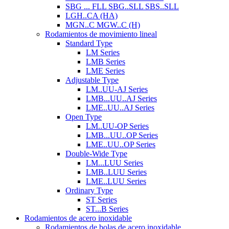
SBG ... FLL SBG..SLL SBS..SLL
LGH..CA (HA)
MGN..C MGW..C (H)
Rodamientos de movimiento lineal
Standard Type
LM Series
LMB Series
LME Series
Adjustable Type
LM..UU-AJ Series
LMB...UU..AJ Series
LME..UU..AJ Series
Open Type
LM..UU-OP Series
LMB...UU..OP Series
LME..UU..OP Series
Double-Wide Type
LM...LUU Series
LMB..LUU Series
LME..LUU Series
Ordinary Type
ST Series
ST...B Series
Rodamientos de acero inoxidable
Rodamientos de bolas de acero inoxidable