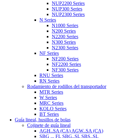
NUP2200 Series
NUP300 Series
NUP2300 Series
N Series
N1000 Series
N200 Series
N2200 Series
N300 Series
N2300 Series
NF Series
NF200 Series
NF2200 Series
NF300 Series
RNU Series
RN Series
Rodamiento de rodillos del transportador
MTR Series
W Series
MRC Series
KOLO Series
BT Series
Guía lineal, husillos de bolas
Cojinete de guía lineal
AGH..SA (CA) AGW..SA (CA)
SBG ... FL SBG..SL SBS..SL