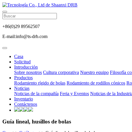
+86(0)29 89562507
E-mail:info@ts-drb.com
Casa
Solicitud
Introducción
Sobre nosotros
Cultura corporativa
Nuestro equipo
Filosofía co
Productos
Rodamiento rígido de bolas
Rodamiento de rodillos cónicos
Ro
Noticias
Noticias de la compañía
Feria y Eventos
Noticias de la Industri
Inventario
Contáctenos
Guía lineal, husillos de bolas